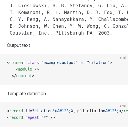
 J. Cioslowski, B. B. Stefanov, G. Liu, A. 
 I. Komaromi, R. L. Martin, D. J. Fox, T. K
 C. Y. Peng, A. Nanayakkara, M. Challacombe
 B. Johnson, W. Chen, M. W. Wong, C. Gonzal
Output text
xml
<
comment
 class
=
"example.output"
 id
=
"citation"
>
    <
module
 />
  </
comment
>
Template definition
xml
<
record
 id
=
"citation"
>
&#123;
X,g:l1.citation
&#125;
</
re
<
record
 repeat
=
"*"
 />