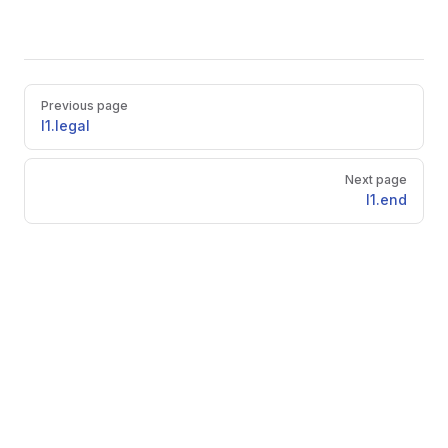
Pager
Previous page
l1.legal
Next page
l1.end