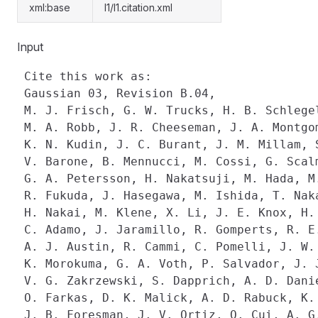
xml:base
l1/l1.citation.xml
Input
 Cite this work as:

 Gaussian 03, Revision B.04,

 M. J. Frisch, G. W. Trucks, H. B. Schlegel
 M. A. Robb, J. R. Cheeseman, J. A. Montgom
 K. N. Kudin, J. C. Burant, J. M. Millam, S
 V. Barone, B. Mennucci, M. Cossi, G. Scalm
 G. A. Petersson, H. Nakatsuji, M. Hada, M.
 R. Fukuda, J. Hasegawa, M. Ishida, T. Naka
 H. Nakai, M. Klene, X. Li, J. E. Knox, H. 
 C. Adamo, J. Jaramillo, R. Gomperts, R. E.
 A. J. Austin, R. Cammi, C. Pomelli, J. W. 
 K. Morokuma, G. A. Voth, P. Salvador, J. J
 V. G. Zakrzewski, S. Dapprich, A. D. Danie
 O. Farkas, D. K. Malick, A. D. Rabuck, K. 
 J. B. Foresman, J. V. Ortiz, Q. Cui, A. G.