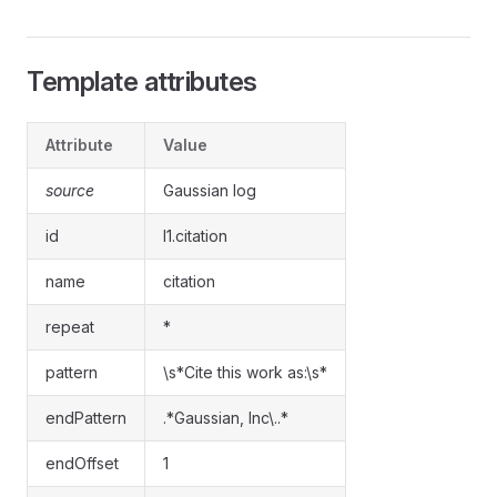
Template attributes
Attribute
Value
source
Gaussian log
id
l1.citation
name
citation
repeat
*
pattern
\s*Cite this work as:\s*
endPattern
.*Gaussian, Inc\..*
endOffset
1